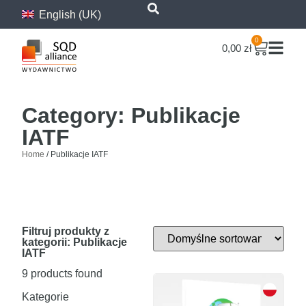
content
English (UK)
0
0,00
zł
Category: Publikacje
IATF
Home
/ Publikacje IATF
Filtruj produkty z
kategorii: Publikacje
IATF
9
products found
Kategorie