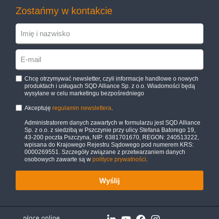
Zostańmy w kontakcie
Chcę otrzymywać newsletter, czyli informacje handlowe o nowych
produktach i usługach SQD Alliance Sp. z o.o. Wiadomości będą
wysyłane w celu marketingu bezpośredniego
Akceptuję
regulamin newslettera
.
Administratorem danych zawartych w formularzu jest SQD Alliance
Sp. z o.o. z siedzibą w Pszczynie przy ulicy Stefana Batorego 19,
43-200 poczta Pszczyna, NIP: 6381701670, REGON: 240513222,
wpisana do Krajowego Rejestru Sądowego pod numerem KRS:
0000269551. Szczegóły związane z przetwarzaniem danych
osobowych zawarte są w
polityce prywatności
.
Wyślij