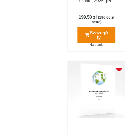
szóste, 2025. [PL]
199,50
zł
(
190,00
zł
netto)
Szczegó
ły
Na stanie