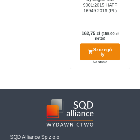
9001:2015 i IATF
16949:2016 (PL)
162,75
zł
(
155,00
zł
netto)
Szczegó
ły
Na stanie
SQD Alliance Sp z o.o.