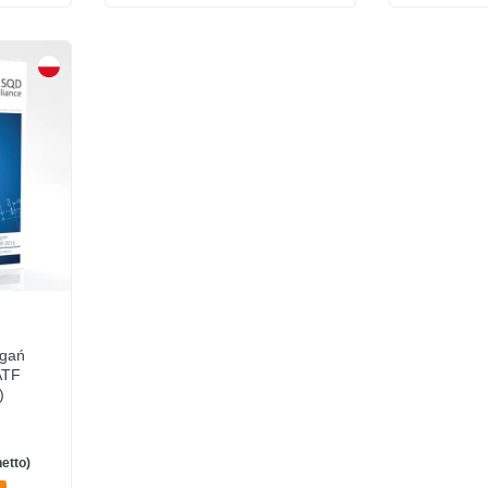
agań
ATF
)
etto)