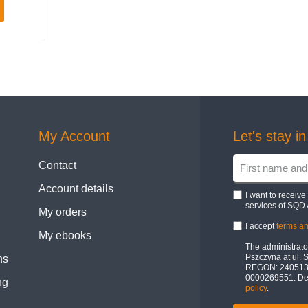
My Account
Let's stay i
Contact
Account details
I want to receiv
services of SQD 
My orders
I accept
terms an
My ebooks
The administrator
Pszczyna at ul. 
ns
REGON: 24051322
0000269551. Deta
ng
policy
.