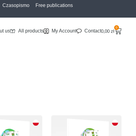
Czasopismo
Free publications
0
ut us
All products
My Account
Contact
0,00
zł