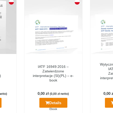
Wytyczne
IATF 16949:2016 –
IA
Zatwierdzone
Za
)
interpretacje (SI)(PL) – e-
interpre
book
0,00
zł
0,00
z
etto)
(
0,00
zł
netto)
Details
Ebook