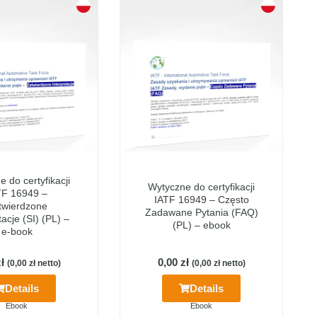
 do certyfikacji
Wytyczne do certyfikacji
TF 16949 –
IATF 16949 – Często
twierdzone
Zadawane Pytania (FAQ)
tacje (SI) (PL) –
(PL) – ebook
e-book
ł
0,00
zł
(
0,00
zł
netto)
(
0,00
zł
netto)
Details
Details
Ebook
Ebook