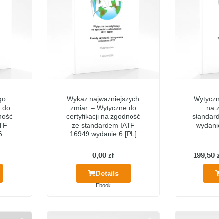
go
Wykaz najważniejszych
Wytyczne
 do
zmian – Wytyczne do
na 
dność
certyfikacji na zgodność
standar
ATF
ze standardem IATF
wydani
6
16949 wydanie 6 [PL]
0,00
zł
199,50
Details
Ebook