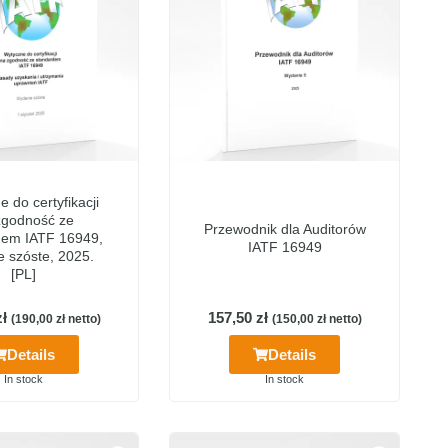
 do certyfikacji
zgodność ze
Przewodnik dla Auditorów
dem IATF 16949,
IATF 16949
e szóste, 2025.
[PL]
zł
157,50
zł
(
190,00
zł
netto)
(
150,00
zł
netto)
Details
Details
In stock
In stock