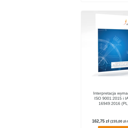
Interpretacja wym
ISO 9001:2015 i I
16949:2016 (PL
162,75
zł
(
155,00
zł
n