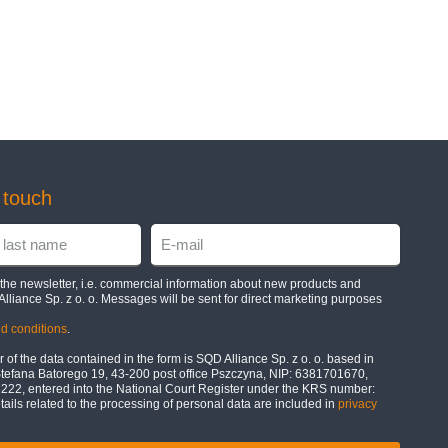
n touch
e the newsletter, i.e. commercial information about new products and
Alliance Sp. z o. o. Messages will be sent for direct marketing purposes
d conditions
.
 of the data contained in the form is SQD Alliance Sp. z o. o. based in
Stefana Batorego 19, 43-200 post office Pszczyna, NIP: 6381701670,
2, entered into the National Court Register under the KRS number:
ils related to the processing of personal data are included in
privacy