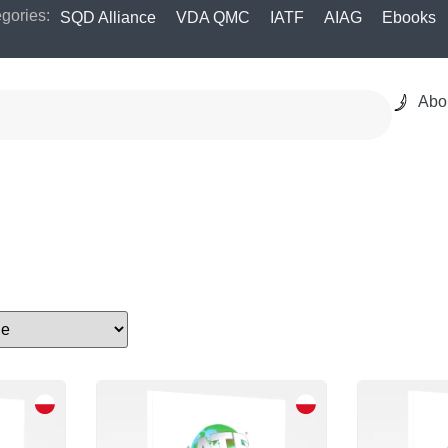
gories:
SQD Alliance
VDA QMC
IATF
AIAG
Ebooks
Abo