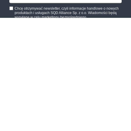
Chcę otrzymywać newsletter, czyli informacje handlowe o nowych
produktach i usługach SQD Alliance Sp. z o.o. Wiadomości będą
wysyłane w celu marketingu bezpośredniego
Akceptuję
regulamin newslettera
.
Administratorem danych zawartych w formularzu jest SQD Alliance
Sp. z o.o. z siedzibą w Pszczynie przy ulicy Stefana Batorego 19,
43-200 poczta Pszczyna, NIP: 6381701670, REGON: 240513222,
wpisana do Krajowego Rejestru Sądowego pod numerem KRS:
0000269551. Szczegóły związane z przetwarzaniem danych
osobowych zawarte są w
polityce prywatności
.
Wyślij
© wydawnictwo-sqda.pl | Jesteśmy częścią grupy