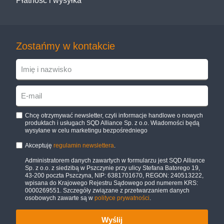
Płatność i wysyłka
Zostańmy w kontakcie
Chcę otrzymywać newsletter, czyli informacje handlowe o nowych
produktach i usługach SQD Alliance Sp. z o.o. Wiadomości będą
wysyłane w celu marketingu bezpośredniego
Akceptuję
regulamin newslettera
.
Administratorem danych zawartych w formularzu jest SQD Alliance
Sp. z o.o. z siedzibą w Pszczynie przy ulicy Stefana Batorego 19,
43-200 poczta Pszczyna, NIP: 6381701670, REGON: 240513222,
wpisana do Krajowego Rejestru Sądowego pod numerem KRS:
0000269551. Szczegóły związane z przetwarzaniem danych
osobowych zawarte są w
polityce prywatności
.
Wyślij