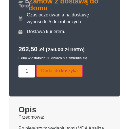
Zamów z dostawą do
domu
Czas oczekiwania na dostawę
wynosi do 5 dni roboczych.
Dostawa kurierem.
262,50
zł
(
250,00
zł
netto)
Cena w ostatnich 30 dniach nie zmieniła się
Dodaj do koszyka
Opis
Przedmowa:
Po pierwszym wydaniu tomu VDA Analiza